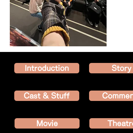
Introduction
Story
Cast & Stuff
Commen
Movie
Theatr