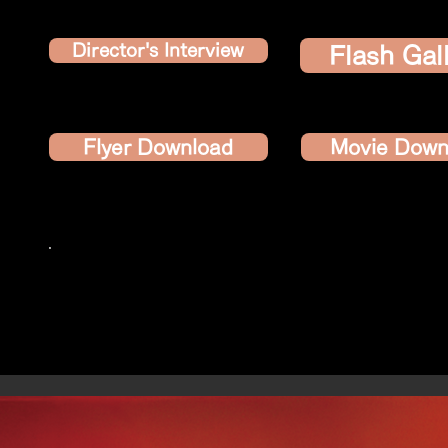
Director's Interview
Flash Gal
Flyer Download
Movie Down