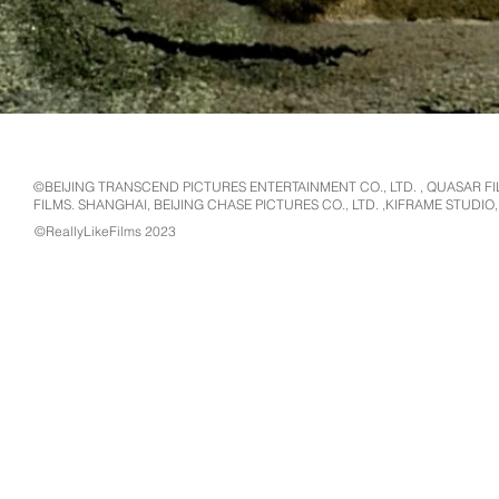
©️BEIJING TRANSCEND PICTURES ENTERTAINMENT CO., LTD. , QUASAR FI
FILMS. SHANGHAI, BEIJING CHASE PICTURES CO., LTD. ,KIFRAME STUDIO
©️ReallyLikeFilms 2023