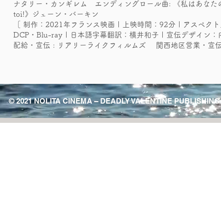
ナタリー・カンギレム エンディングロール曲: 《私はあなたのために完璧でありた
toi!》ジェーン・バーキン
［ 制作：2021年フランス映画 | 上映時間：92分 | アスペクト比：1
DCP・Blu-ray | 日本語字幕翻訳：横井和子 | 宣伝デザイン：内
配給・宣伝 : リアリーライクフィルムズ 関西地区営業・宣伝 
© 2021 NOLITA CINEMA – DEADLY VALENTINE PUBLISHING / R