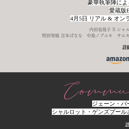
豪華執筆陣によ
愛蔵版B
4月5日 リアル & 
​内田也哉子 X シ
特別寄稿 吉本ばなな 中島ノブユキ サエ
詳
ジェーン・バ
シャルロット・ゲンズブール